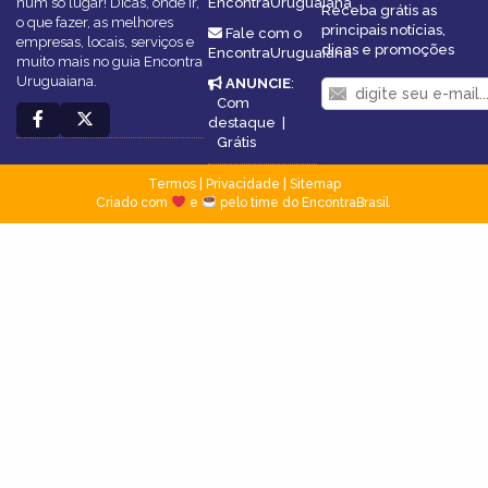
num só lugar! Dicas, onde ir,
EncontraUruguaiana
Receba grátis as
o que fazer, as melhores
principais notícias,
Fale com o
empresas, locais, serviços e
dicas e promoções
EncontraUruguaiana
muito mais no guia Encontra
Uruguaiana.
ANUNCIE
:
Com
destaque
|
Grátis
Termos
|
Privacidade
|
Sitemap
Criado com
e
pelo time do EncontraBrasil