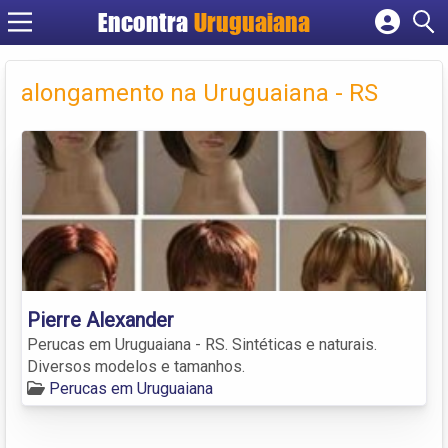
Encontra
Uruguaiana
Cadastrar empresa
Fazer login
alongamento na Uruguaiana - RS
Criar conta
Pierre Alexander
Perucas em Uruguaiana - RS. Sintéticas e naturais.
Diversos modelos e tamanhos.
Perucas em Uruguaiana