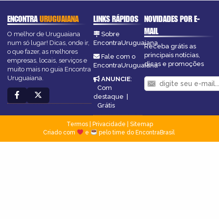
ENCONTRA
URUGUAIANA
LINKS RÁPIDOS
NOVIDADES POR E-
MAIL
O melhor de Uruguaiana
Sobre
num só lugar! Dicas, onde ir,
EncontraUruguaiana
Receba grátis as
o que fazer, as melhores
principais notícias,
Fale com o
empresas, locais, serviços e
dicas e promoções
EncontraUruguaiana
muito mais no guia Encontra
Uruguaiana.
ANUNCIE
:
Com
destaque
|
Grátis
Termos
|
Privacidade
|
Sitemap
Criado com
e
pelo time do EncontraBrasil