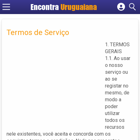
Encontra
Uruguaiana
Cadastrar empresa
Fazer login
Termos de Serviço
Criar conta
1. TERMOS
GERAIS
1.1. Ao usar
o nosso
serviço ou
ao se
registar no
mesmo, de
modo a
poder
utilizar
todos os
recursos
nele existentes, você aceita e concorda com os