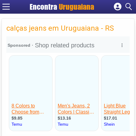
Encontra
Uruguaiana
Cadastrar empresa
Fazer login
calças jeans em Uruguaiana - RS
Criar conta