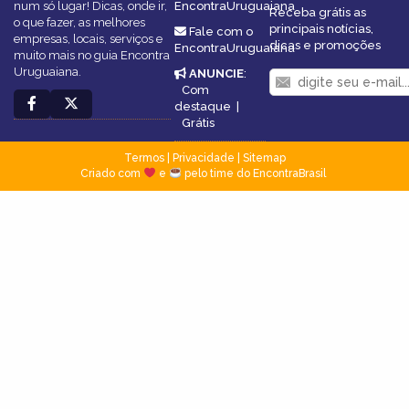
num só lugar! Dicas, onde ir,
EncontraUruguaiana
Receba grátis as
o que fazer, as melhores
principais notícias,
Fale com o
empresas, locais, serviços e
dicas e promoções
EncontraUruguaiana
muito mais no guia Encontra
Uruguaiana.
ANUNCIE
:
Com
destaque
|
Grátis
Termos
|
Privacidade
|
Sitemap
Criado com
e
pelo time do EncontraBrasil