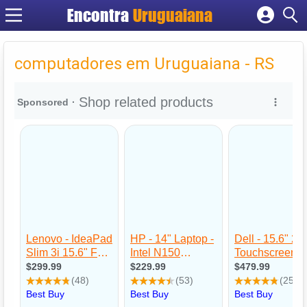
Encontra
Uruguaiana
Cadastrar empresa
Fazer login
computadores em Uruguaiana - RS
Criar conta