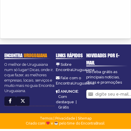
ENCONTRA
URUGUAIANA
LINKS RÁPIDOS
NOVIDADES POR E-
MAIL
O melhor de Uruguaiana
Sobre
num só lugar! Dicas, onde ir,
EncontraUruguaiana
Receba grátis as
o que fazer, as melhores
principais notícias,
Fale com o
empresas, locais, serviços e
dicas e promoções
EncontraUruguaiana
muito mais no guia Encontra
Uruguaiana.
ANUNCIE
:
Com
destaque
|
Grátis
Termos
|
Privacidade
|
Sitemap
Criado com
e
pelo time do EncontraBrasil