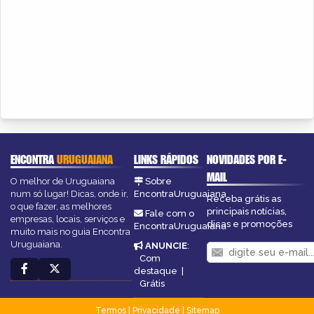
ENCONTRA
URUGUAIANA
LINKS RÁPIDOS
NOVIDADES POR E-
MAIL
O melhor de Uruguaiana
Sobre
num só lugar! Dicas, onde ir,
EncontraUruguaiana
Receba grátis as
o que fazer, as melhores
principais notícias,
Fale com o
empresas, locais, serviços e
dicas e promoções
EncontraUruguaiana
muito mais no guia Encontra
Uruguaiana.
ANUNCIE
:
Com
destaque
|
Grátis
Termos
|
Privacidade
|
Sitemap