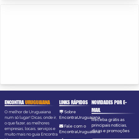
ENCONTRA
URUGUAIANA
LINKS RÁPIDOS
NOVIDADES POR E-
MAIL
O melhor de Uruguaiana
Sobre
num só lugar! Dicas, onde ir,
EncontraUruguaiana
Receba grátis as
o que fazer, as melhores
principais notícias,
Fale com o
empresas, locais, serviços e
dicas e promoções
EncontraUruguaiana
muito mais no guia Encontra