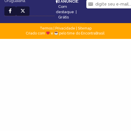
Uruguaiana.
ANUNCIE
:
Com
destaque
|
Grátis
Termos
|
Privacidade
|
Sitemap
Criado com
e
pelo time do EncontraBrasil