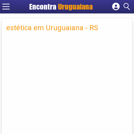
Encontra
Uruguaiana
Cadastrar empresa
Fazer login
estética em Uruguaiana - RS
Criar conta