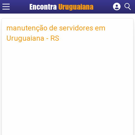
Encontra
Uruguaiana
Cadastrar empresa
Fazer login
manutenção de servidores em
Criar conta
Uruguaiana - RS