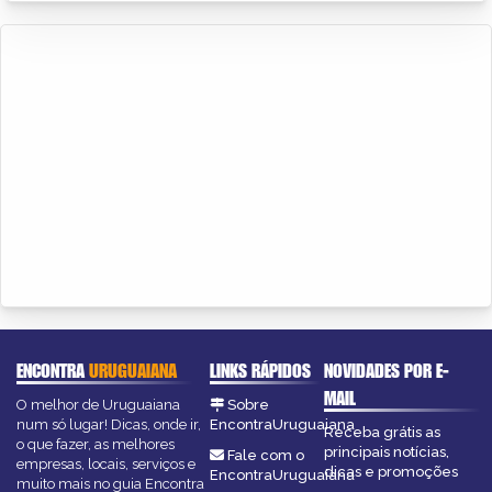
ENCONTRA
URUGUAIANA
LINKS RÁPIDOS
NOVIDADES POR E-
MAIL
O melhor de Uruguaiana
Sobre
num só lugar! Dicas, onde ir,
EncontraUruguaiana
Receba grátis as
o que fazer, as melhores
principais notícias,
Fale com o
empresas, locais, serviços e
dicas e promoções
EncontraUruguaiana
muito mais no guia Encontra