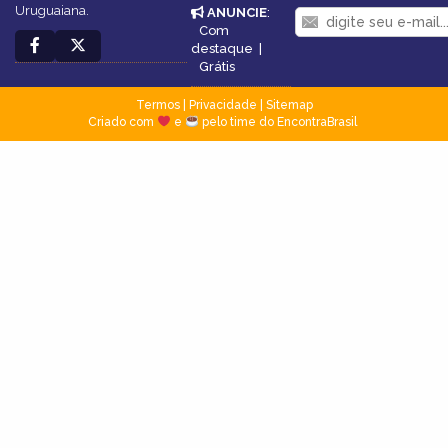
Uruguaiana.
ANUNCIE
:
Com
destaque
|
Grátis
Termos
|
Privacidade
|
Sitemap
Criado com
e
pelo time do EncontraBrasil