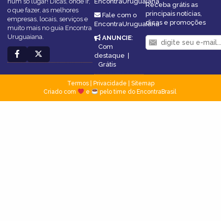
num só lugar! Dicas, onde ir,
EncontraUruguaiana
Receba grátis as
o que fazer, as melhores
principais notícias,
Fale com o
empresas, locais, serviços e
dicas e promoções
EncontraUruguaiana
muito mais no guia Encontra
Uruguaiana.
ANUNCIE
:
Com
destaque
|
Grátis
Termos
|
Privacidade
|
Sitemap
Criado com
e
pelo time do EncontraBrasil