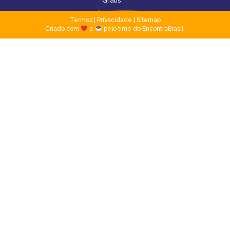
Grátis
Termos
|
Privacidade
|
Sitemap
Criado com
e
pelo time do EncontraBrasil