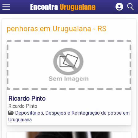
Encontra
Uruguaiana
Cadastrar empresa
Fazer login
penhoras em Uruguaiana - RS
Criar conta
Ricardo Pinto
Ricardo Pinto
Depositários, Despejos e Reintegração de posse em
Uruguaiana