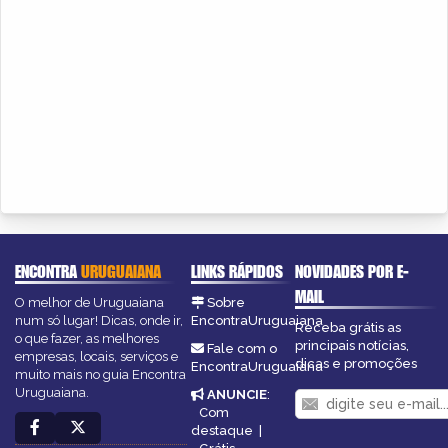
ENCONTRA
URUGUAIANA
LINKS RÁPIDOS
NOVIDADES POR E-
MAIL
O melhor de Uruguaiana
Sobre
num só lugar! Dicas, onde ir,
EncontraUruguaiana
Receba grátis as
o que fazer, as melhores
principais notícias,
Fale com o
empresas, locais, serviços e
dicas e promoções
EncontraUruguaiana
muito mais no guia Encontra
Uruguaiana.
ANUNCIE
:
Com
destaque
|