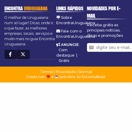
ENCONTRA
URUGUAIANA
LINKS RÁPIDOS
NOVIDADES POR E-
MAIL
O melhor de Uruguaiana
Sobre
num só lugar! Dicas, onde ir,
EncontraUruguaiana
Receba grátis as
o que fazer, as melhores
principais notícias,
Fale com o
empresas, locais, serviços e
dicas e promoções
EncontraUruguaiana
muito mais no guia Encontra
Uruguaiana.
ANUNCIE
:
Com
destaque
|
Grátis
Termos
|
Privacidade
|
Sitemap
Criado com
e
pelo time do EncontraBrasil