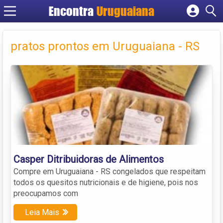
Encontra
Uruguaiana
Cadastrar empresa
Fazer login
pratos prontos em Uruguaiana - RS
Criar conta
Casper Ditribuidoras de Alimentos
Compre em Uruguaiana - RS congelados que respeitam
todos os quesitos nutricionais e de higiene, pois nos
preocupamos com
Leia Mais