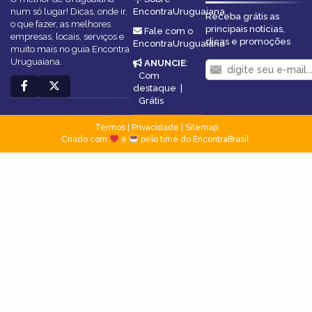
num só lugar! Dicas, onde ir,
EncontraUruguaiana
Receba grátis as
o que fazer, as melhores
principais notícias,
Fale com o
empresas, locais, serviços e
dicas e promoções
EncontraUruguaiana
muito mais no guia Encontra
Uruguaiana.
ANUNCIE
:
Com
destaque
|
Grátis
Termos
|
Privacidade
|
Sitemap
Criado com
e
pelo time do EncontraBrasil