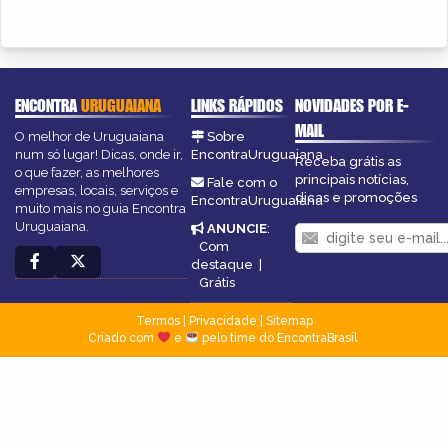
ENCONTRA
URUGUAIANA
LINKS RÁPIDOS
NOVIDADES POR E-
MAIL
O melhor de Uruguaiana
Sobre
num só lugar! Dicas, onde ir,
EncontraUruguaiana
Receba grátis as
o que fazer, as melhores
principais notícias,
Fale com o
empresas, locais, serviços e
dicas e promoções
EncontraUruguaiana
muito mais no guia Encontra
Uruguaiana.
ANUNCIE
:
Com
destaque
|
Grátis
Termos
|
Privacidade
|
Sitemap
Criado com
e
pelo time do EncontraBrasil