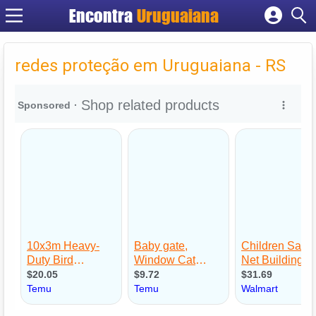
Encontra
Uruguaiana
Cadastrar empresa
Fazer login
redes proteção em Uruguaiana - RS
Criar conta