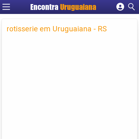
Encontra
Uruguaiana
Cadastrar empresa
Fazer login
rotisserie em Uruguaiana - RS
Criar conta