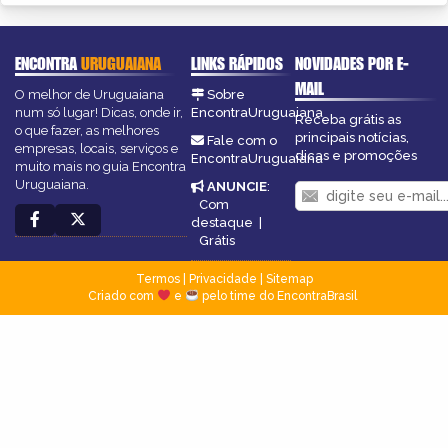
ENCONTRA
URUGUAIANA
LINKS RÁPIDOS
NOVIDADES POR E-
MAIL
O melhor de Uruguaiana
Sobre
num só lugar! Dicas, onde ir,
EncontraUruguaiana
Receba grátis as
o que fazer, as melhores
principais notícias,
Fale com o
empresas, locais, serviços e
dicas e promoções
EncontraUruguaiana
muito mais no guia Encontra
Uruguaiana.
ANUNCIE
:
Com
destaque
|
Grátis
Termos
|
Privacidade
|
Sitemap
Criado com
e
pelo time do EncontraBrasil