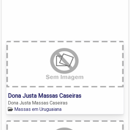
Dona Justa Massas Caseiras
Dona Justa Massas Caseiras
Massas em Uruguaiana