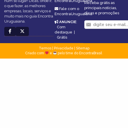
num só lugar! Dicas, onde ir,
EncontraUruguaiana
Receba grátis as
o que fazer, as melhores
principais notícias,
Fale com o
empresas, locais, serviços e
dicas e promoções
EncontraUruguaiana
muito mais no guia Encontra
Uruguaiana.
ANUNCIE
:
Com
destaque
|
Grátis
Termos
|
Privacidade
|
Sitemap
Criado com
e
pelo time do EncontraBrasil