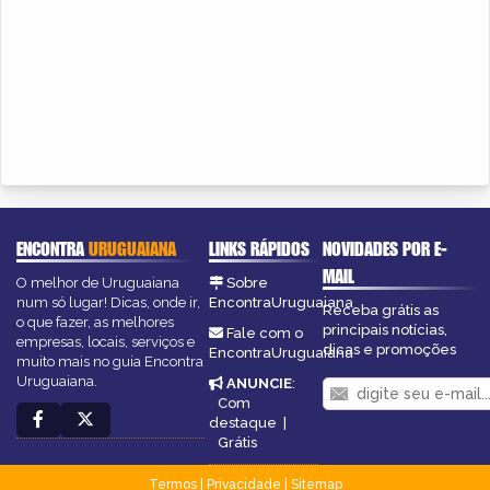
ENCONTRA
URUGUAIANA
LINKS RÁPIDOS
NOVIDADES POR E-
MAIL
O melhor de Uruguaiana
Sobre
num só lugar! Dicas, onde ir,
EncontraUruguaiana
Receba grátis as
o que fazer, as melhores
principais notícias,
Fale com o
empresas, locais, serviços e
dicas e promoções
EncontraUruguaiana
muito mais no guia Encontra
Uruguaiana.
ANUNCIE
:
Com
destaque
|
Grátis
Termos
|
Privacidade
|
Sitemap