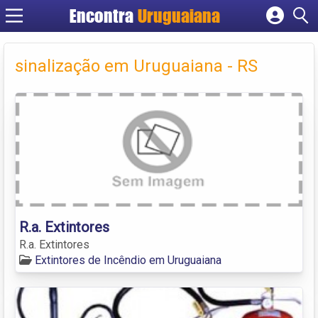
Encontra
Uruguaiana
Cadastrar empresa
Fazer login
sinalização em Uruguaiana - RS
Criar conta
R.a. Extintores
R.a. Extintores
Extintores de Incêndio em Uruguaiana