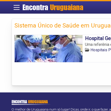
Encontra
Uruguaiana
Sistema Único de Saúde em Uruguai
Hospital Ge
Uma referênia 
Hospitais P
ENCONTRA
URUGUAIANA
O melhor de Uruguaiana num só lugar! Dicas, onde ir, o que fazer, 