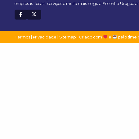
empresas, locais, serviços e muito mais no guia Encontra Uruguaia
Termos
|
Privacidade
|
Sitemap
Criado com
e
pelo time 