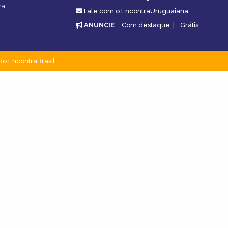
na.
Fale com o EncontraUruguaiana
ANUNCIE
:
Com destaque
|
Grátis
do EncontraBrasil