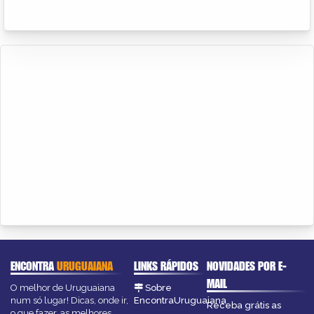
ENCONTRA
URUGUAIANA
LINKS RÁPIDOS
NOVIDADES POR E-
MAIL
O melhor de Uruguaiana
Sobre
num só lugar! Dicas, onde ir,
EncontraUruguaiana
Receba grátis as
o que fazer, as melhores