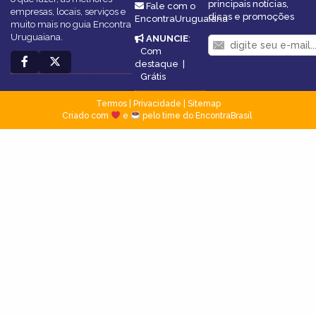
principais notícias,
Fale com o
empresas, locais, serviços e
dicas e promoções
EncontraUruguaiana
muito mais no guia Encontra
Uruguaiana.
ANUNCIE
:
Com
destaque
|
Grátis
Termos
|
Privacidade
|
Sitemap
Criado com
e
pelo time do EncontraBrasil