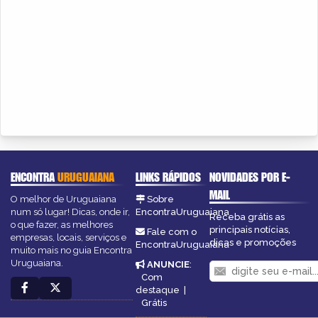
ENCONTRA
URUGUAIANA
LINKS RÁPIDOS
NOVIDADES POR E-
MAIL
O melhor de Uruguaiana
Sobre
num só lugar! Dicas, onde ir,
EncontraUruguaiana
Receba grátis as
o que fazer, as melhores
principais notícias,
Fale com o
empresas, locais, serviços e
dicas e promoções
EncontraUruguaiana
muito mais no guia Encontra
Uruguaiana.
ANUNCIE
:
Com
destaque
|
Grátis