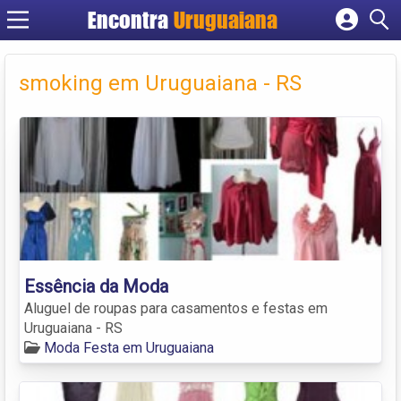
Encontra
Uruguaiana
Cadastrar empresa
Fazer login
smoking em Uruguaiana - RS
Criar conta
Essência da Moda
Aluguel de roupas para casamentos e festas em
Uruguaiana - RS
Moda Festa em Uruguaiana