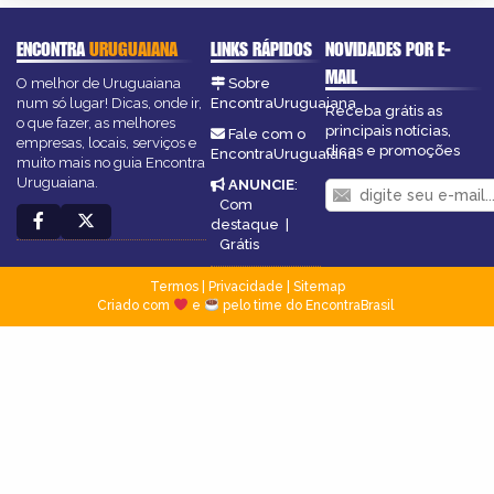
ENCONTRA
URUGUAIANA
LINKS RÁPIDOS
NOVIDADES POR E-
MAIL
O melhor de Uruguaiana
Sobre
num só lugar! Dicas, onde ir,
EncontraUruguaiana
Receba grátis as
o que fazer, as melhores
principais notícias,
Fale com o
empresas, locais, serviços e
dicas e promoções
EncontraUruguaiana
muito mais no guia Encontra
Uruguaiana.
ANUNCIE
:
Com
destaque
|
Grátis
Termos
|
Privacidade
|
Sitemap
Criado com
e
pelo time do EncontraBrasil