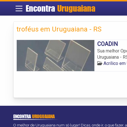
Encontra
Uruguaiana
troféus em Uruguaiana - RS
COADIN
Sua melhor Opç
Uruguaiana - R
Acrílico em
ENCONTRA
URUGUAIANA
O melhor de Uruguaiana num só lugar! Dicas, onde ir, o que fazer, 