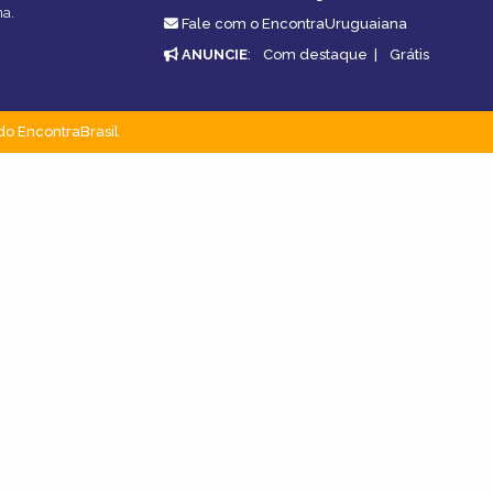
na.
Fale com o EncontraUruguaiana
ANUNCIE
:
Com destaque
|
Grátis
do EncontraBrasil