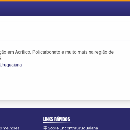
ão em Acrílico, Policarbonato e muito mais na região de
S.
 Uruguaiana
LINKS RÁPIDOS
as melhores
Sobre EncontraUruguaiana