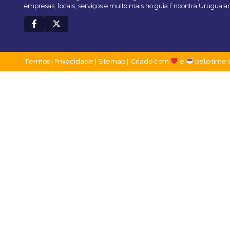
empresas, locais, serviços e muito mais no guia Encontra Uruguaia
Termos
|
Privacidade
|
Sitemap
Criado com
e
pelo time 