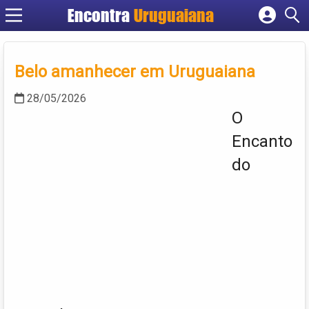
Encontra
Uruguaiana
Cadastrar empresa
Fazer login
Belo amanhecer em Uruguaiana
Criar conta
28/05/2026
O
Encanto
do