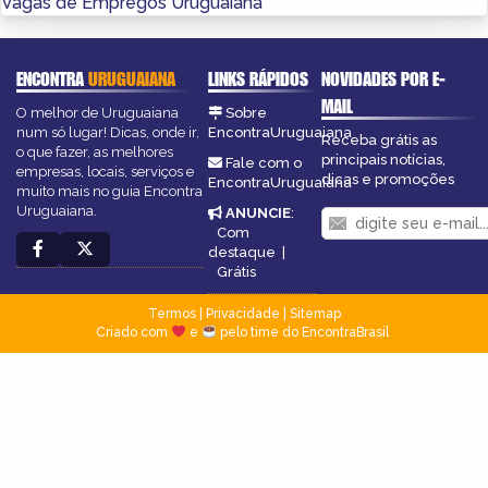
Vagas de Empregos Uruguaiana
ENCONTRA
URUGUAIANA
LINKS RÁPIDOS
NOVIDADES POR E-
MAIL
O melhor de Uruguaiana
Sobre
num só lugar! Dicas, onde ir,
EncontraUruguaiana
Receba grátis as
o que fazer, as melhores
principais notícias,
Fale com o
empresas, locais, serviços e
dicas e promoções
EncontraUruguaiana
muito mais no guia Encontra
Uruguaiana.
ANUNCIE
:
Com
destaque
|
Grátis
Termos
|
Privacidade
|
Sitemap
Criado com
e
pelo time do EncontraBrasil