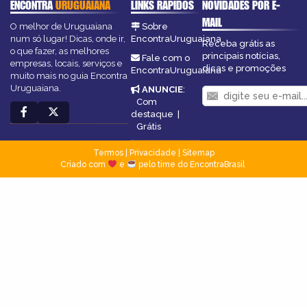
ENCONTRA
URUGUAIANA
LINKS RÁPIDOS
NOVIDADES POR E-
MAIL
O melhor de Uruguaiana
Sobre
num só lugar! Dicas, onde ir,
EncontraUruguaiana
Receba grátis as
o que fazer, as melhores
principais notícias,
Fale com o
empresas, locais, serviços e
dicas e promoções
EncontraUruguaiana
muito mais no guia Encontra
Uruguaiana.
ANUNCIE
:
Com
destaque
|
Grátis
Termos
|
Privacidade
|
Sitemap
Criado com
e
pelo time do EncontraBrasil