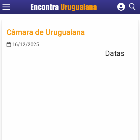
Encontra
Uruguaiana
Cadastrar empresa
Fazer login
Câmara de Uruguaiana
Criar conta
16/12/2025
Datas