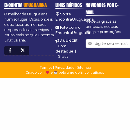
ENCONTRA
URUGUAIANA
LINKS RÁPIDOS
NOVIDADES POR E-
MAIL
O melhor de Uruguaiana
Sobre
num só lugar! Dicas, onde ir,
EncontraUruguaiana
Receba grátis as
o que fazer, as melhores
principais notícias,
Fale com o
empresas, locais, serviços e
dicas e promoções
EncontraUruguaiana
muito mais no guia Encontra
Uruguaiana.
ANUNCIE
:
Com
destaque
|
Grátis
Termos
|
Privacidade
|
Sitemap
Criado com
e
pelo time do EncontraBrasil