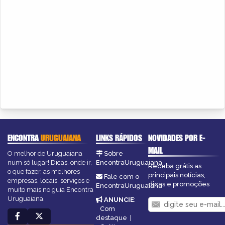
ENCONTRA
URUGUAIANA
LINKS RÁPIDOS
NOVIDADES POR E-
MAIL
O melhor de Uruguaiana
Sobre
num só lugar! Dicas, onde ir,
EncontraUruguaiana
Receba grátis as
o que fazer, as melhores
principais notícias,
Fale com o
empresas, locais, serviços e
dicas e promoções
EncontraUruguaiana
muito mais no guia Encontra
Uruguaiana.
ANUNCIE
:
Com
destaque
|