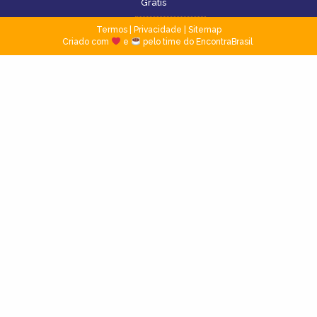
Grátis
Termos
|
Privacidade
|
Sitemap
Criado com
e
pelo time do EncontraBrasil