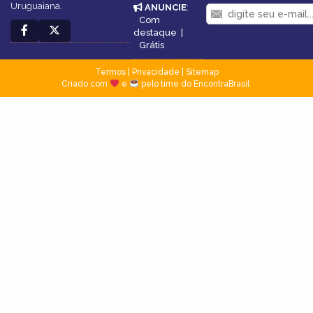
Uruguaiana.
ANUNCIE
:
Com
destaque
|
Grátis
Termos
|
Privacidade
|
Sitemap
Criado com
e
pelo time do EncontraBrasil