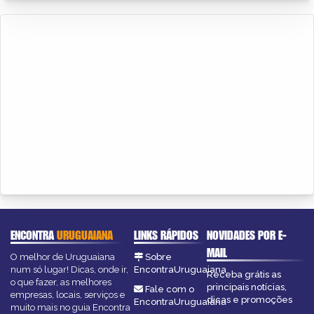
ENCONTRA
URUGUAIANA
LINKS RÁPIDOS
NOVIDADES POR E-
MAIL
O melhor de Uruguaiana
Sobre
num só lugar! Dicas, onde ir,
EncontraUruguaiana
Receba grátis as
o que fazer, as melhores
principais notícias,
Fale com o
empresas, locais, serviços e
dicas e promoções
EncontraUruguaiana
muito mais no guia Encontra