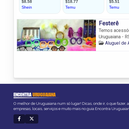
Festerê
Temos acessóri
Uruguaiana - R
Aluguel de 
ENCONTRA
URUGUAIANA
O melhor de Uruguaiana num só lugar! Dicas, onde ir, o que fazer, 
empresas, locais, serviços e muito mais no guia Encontra Uruguaia