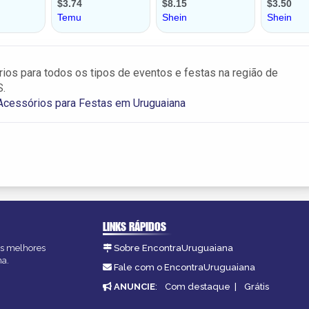
os para todos os tipos de eventos e festas na região de
S.
Acessórios para Festas em Uruguaiana
LINKS RÁPIDOS
as melhores
Sobre EncontraUruguaiana
na.
Fale com o EncontraUruguaiana
ANUNCIE
:
Com destaque
|
Grátis