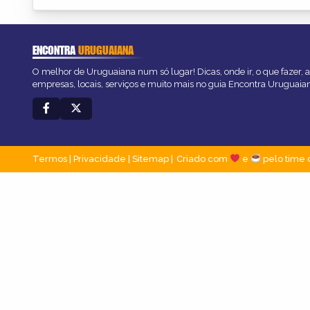
ENCONTRA
URUGUAIANA
O melhor de Uruguaiana num só lugar! Dicas, onde ir, o que fazer, 
empresas, locais, serviços e muito mais no guia Encontra Uruguaia
Termos
|
Privacidade
|
Sitemap
Criado com
e
pelo time 