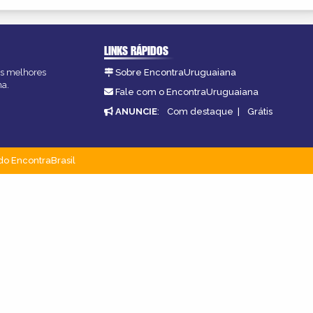
LINKS RÁPIDOS
as melhores
Sobre EncontraUruguaiana
na.
Fale com o EncontraUruguaiana
ANUNCIE
:
Com destaque
|
Grátis
do EncontraBrasil