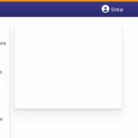
Entrar
Cadastrar empresa
Fazer login
Criar conta
one
e.
de