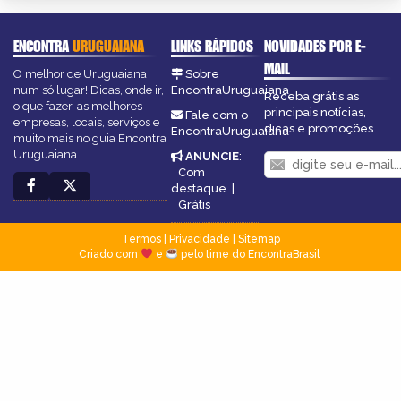
ENCONTRA
URUGUAIANA
LINKS RÁPIDOS
NOVIDADES POR E-
MAIL
O melhor de Uruguaiana
Sobre
num só lugar! Dicas, onde ir,
EncontraUruguaiana
Receba grátis as
o que fazer, as melhores
principais notícias,
Fale com o
empresas, locais, serviços e
dicas e promoções
EncontraUruguaiana
muito mais no guia Encontra
Uruguaiana.
ANUNCIE
:
Com
destaque
|
Grátis
Termos
|
Privacidade
|
Sitemap
Criado com
e
pelo time do EncontraBrasil