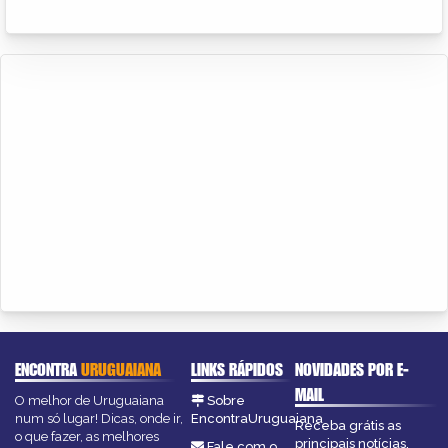
ENCONTRA
URUGUAIANA
LINKS RÁPIDOS
NOVIDADES POR E-
MAIL
O melhor de Uruguaiana
Sobre
num só lugar! Dicas, onde ir,
EncontraUruguaiana
Receba grátis as
o que fazer, as melhores
principais notícias,
Fale com o