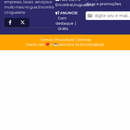
empresas, locais, serviços e
dicas e promoções
EncontraUruguaiana
muito mais no guia Encontra
Uruguaiana.
ANUNCIE
:
Com
destaque
|
Grátis
Termos
|
Privacidade
|
Sitemap
Criado com
e
pelo time do EncontraBrasil