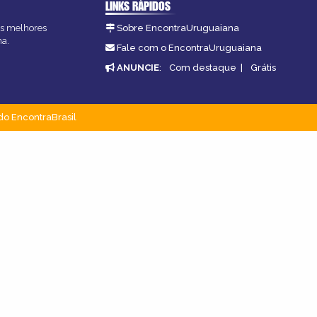
LINKS RÁPIDOS
as melhores
Sobre EncontraUruguaiana
na.
Fale com o EncontraUruguaiana
ANUNCIE
:
Com destaque
|
Grátis
do EncontraBrasil