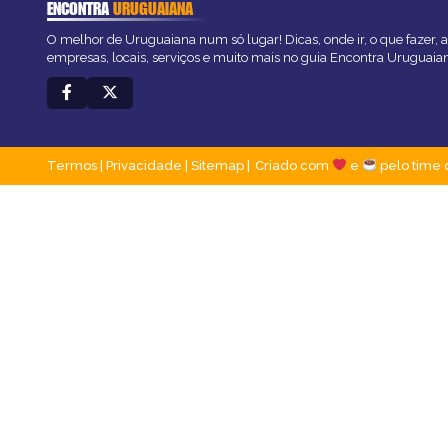
ENCONTRA
URUGUAIANA
O melhor de Uruguaiana num só lugar! Dicas, onde ir, o que fazer, 
empresas, locais, serviços e muito mais no guia Encontra Uruguaia
Termos
|
Privacidade
|
Sitemap
Criado com
e
pelo time 