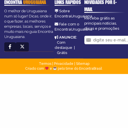
ENCONTRA
URUGUAIANA
LINKS RÁPIDOS
NOVIDADES POR E-
MAIL
O melhor de Uruguaiana
Sobre
num só lugar! Dicas, onde ir,
EncontraUruguaiana
Receba grátis as
o que fazer, as melhores
principais notícias,
Fale com o
empresas, locais, serviços e
dicas e promoções
EncontraUruguaiana
muito mais no guia Encontra
Uruguaiana.
ANUNCIE
:
Com
destaque
|
Grátis
Termos
|
Privacidade
|
Sitemap
Criado com
e
pelo time do EncontraBrasil