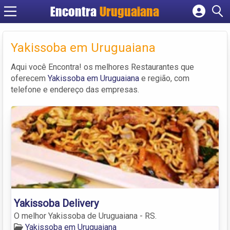
Encontra
Uruguaiana
Cadastrar empresa
Fazer login
Yakissoba em Uruguaiana
Criar conta
Aqui você Encontra! os melhores Restaurantes que
oferecem
Yakissoba em Uruguaiana
e região, com
telefone e endereço das empresas.
Yakissoba Delivery
O melhor Yakissoba de Uruguaiana - RS.
Yakissoba em Uruguaiana