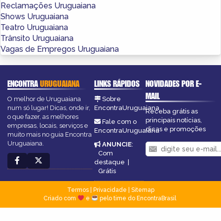
Reclamações Uruguaiana
Shows Uruguaiana
Teatro Uruguaiana
Trânsito Uruguaiana
Vagas de Empregos Uruguaiana
ENCONTRA
URUGUAIANA
LINKS RÁPIDOS
NOVIDADES POR E-
MAIL
O melhor de Uruguaiana
Sobre
num só lugar! Dicas, onde ir,
EncontraUruguaiana
Receba grátis as
o que fazer, as melhores
principais notícias,
Fale com o
empresas, locais, serviços e
dicas e promoções
EncontraUruguaiana
muito mais no guia Encontra
Uruguaiana.
ANUNCIE
:
Com
destaque
|
Grátis
Termos
|
Privacidade
|
Sitemap
Criado com
e
pelo time do EncontraBrasil