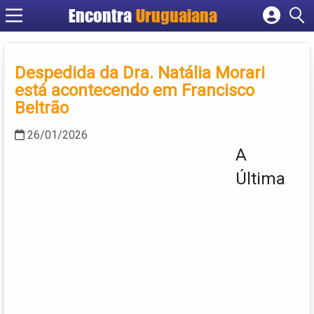
Encontra
Uruguaiana
Cadastrar empresa
Fazer login
Despedida da Dra. Natália Morari
Criar conta
está acontecendo em Francisco
Beltrão
26/01/2026
A
Última