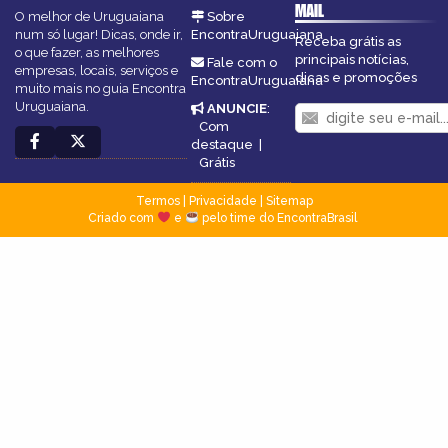
MAIL
O melhor de Uruguaiana
Sobre
num só lugar! Dicas, onde ir,
EncontraUruguaiana
Receba grátis as
o que fazer, as melhores
principais notícias,
Fale com o
empresas, locais, serviços e
dicas e promoções
EncontraUruguaiana
muito mais no guia Encontra
Uruguaiana.
ANUNCIE
:
Com
destaque
|
Grátis
Termos
|
Privacidade
|
Sitemap
Criado com
e
pelo time do EncontraBrasil