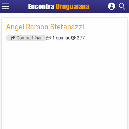
Encontra
Uruguaiana
Cadastrar empresa
Fazer login
Angel Ramon Stefanazzi
Criar conta
Compartilhar
1 opinião
277