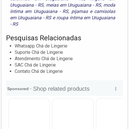
Uruguaiana - RS
,
meias em Uruguaiana - RS
,
moda
íntima em Uruguaiana - RS
,
pijamas e camisolas
em Uruguaiana - RS
e
roupa íntima em Uruguaiana
- RS
Pesquisas Relacionadas
Whatsapp Chá de Lingerie
Suporte Chá de Lingerie
Atendimento Chá de Lingerie
SAC Chá de Lingerie
Contato Chá de Lingerie