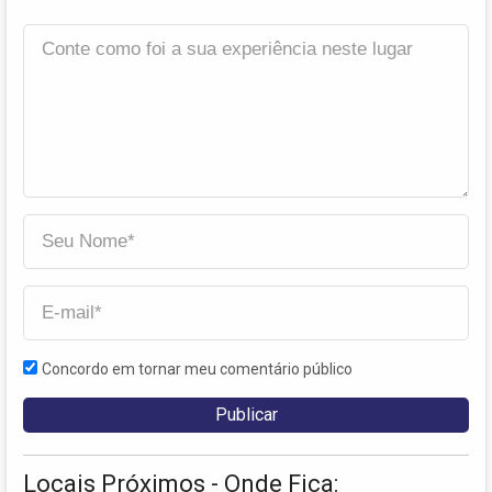
Concordo em tornar meu comentário público
Locais Próximos - Onde Fica: