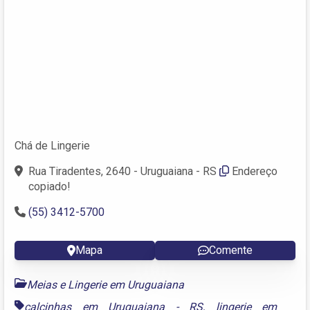
Chá de Lingerie
Rua Tiradentes, 2640 - Uruguaiana - RS
Endereço
copiado!
(55) 3412-5700
Mapa
Comente
Meias e Lingerie em Uruguaiana
calcinhas em Uruguaiana - RS
,
lingerie em