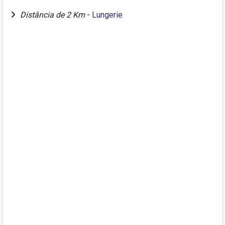
Distância de 2 Km
-
Lungerie