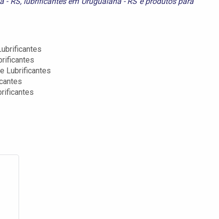
a - RS
,
lubrificantes em Uruguaiana - RS
e
produtos para
ubrificantes
rificantes
e Lubrificantes
icantes
rificantes