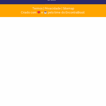
Termos
|
Privacidade
|
Sitemap
Criado com
e
pelo time do EncontraBrasil