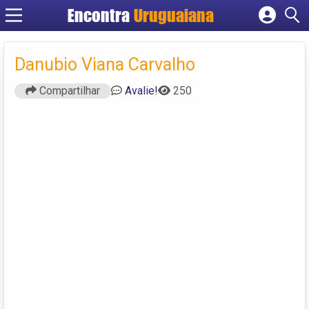
Encontra
Uruguaiana
Cadastrar empresa
Fazer login
Danubio Viana Carvalho
Criar conta
Compartilhar
Avalie!
250