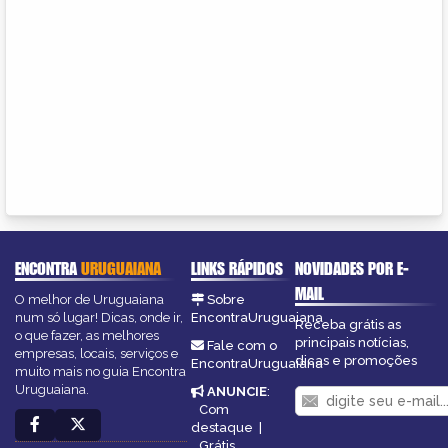
ENCONTRA
URUGUAIANA
LINKS RÁPIDOS
NOVIDADES POR E-
MAIL
O melhor de Uruguaiana
Sobre
num só lugar! Dicas, onde ir,
EncontraUruguaiana
Receba grátis as
o que fazer, as melhores
principais notícias,
Fale com o
empresas, locais, serviços e
dicas e promoções
EncontraUruguaiana
muito mais no guia Encontra
Uruguaiana.
ANUNCIE
:
Com
destaque
|
Grátis