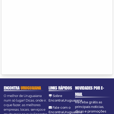
ENCONTRA
URUGUAIANA
LINKS RÁPIDOS
NOVIDADES POR E-
MAIL
O melhor de Uruguaiana
Sobre
num só lugar! Dicas, onde ir,
EncontraUruguaiana
Receba grátis as
o que fazer, as melhores
principais notícias,
Fale com o
empresas, locais, serviços e
dicas e promoções
EncontraUruguaiana