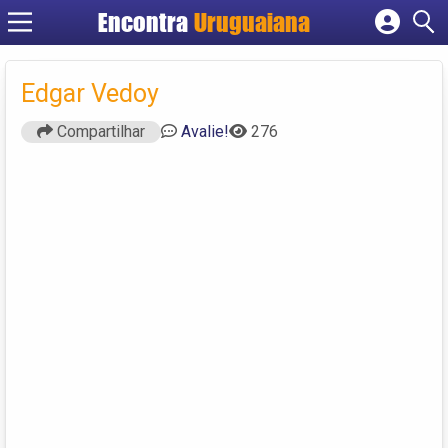
Encontra
Uruguaiana
Cadastrar empresa
Fazer login
Edgar Vedoy
Criar conta
Compartilhar
Avalie!
276