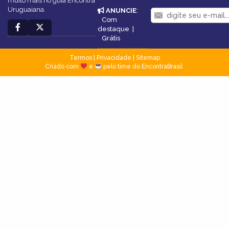
muito mais no guia Encontra
Uruguaiana.
ANUNCIE
:
Com
destaque
|
Grátis
Termos
|
Privacidade
|
Sitemap
Criado com
e
pelo time do EncontraBrasil