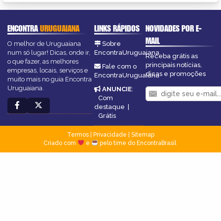
ENCONTRA
URUGUAIANA
LINKS RÁPIDOS
NOVIDADES POR E-
MAIL
O melhor de Uruguaiana
Sobre
num só lugar! Dicas, onde ir,
EncontraUruguaiana
Receba grátis as
o que fazer, as melhores
principais notícias,
Fale com o
empresas, locais, serviços e
dicas e promoções
EncontraUruguaiana
muito mais no guia Encontra
Uruguaiana.
ANUNCIE
:
Com
destaque
|
Grátis
Termos
|
Privacidade
|
Sitemap
Criado com
e
pelo time do EncontraBrasil