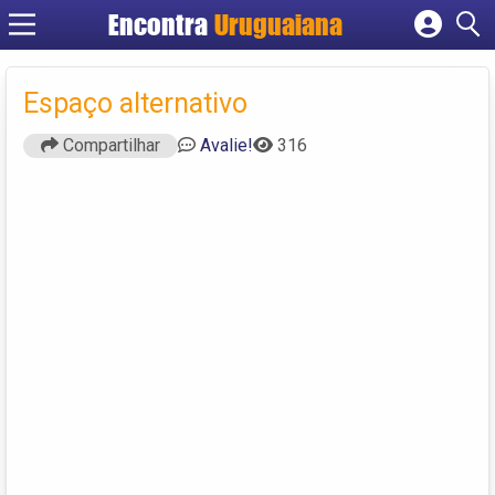
Encontra
Uruguaiana
Cadastrar empresa
Fazer login
Espaço alternativo
Criar conta
Compartilhar
Avalie!
316