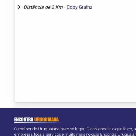
Distância de 2 Km
-
Copy Grathz
ENCONTRA
URUGUAIANA
O melhor de Uruguaiana num só lugar! Dicas, onde ir, o que fazer, 
empresas, locais, serviços e muito mais no guia Encontra Uruguaia