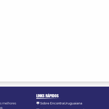
LINKS RÁPIDOS
as melhores
Sobre EncontraUruguaiana
na.