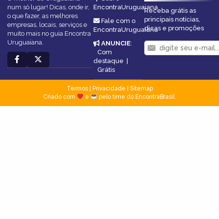
num só lugar! Dicas, onde ir,
EncontraUruguaiana
Receba grátis as
o que fazer, as melhores
principais notícias,
Fale com o
empresas, locais, serviços e
dicas e promoções
EncontraUruguaiana
muito mais no guia Encontra
Uruguaiana.
ANUNCIE
:
Com
destaque
|
Grátis
Termos
|
Privacidade
|
Sitemap
Criado com
e
pelo time do EncontraBrasil