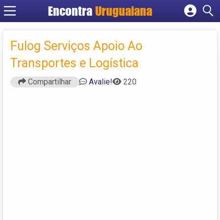
Encontra
Uruguaiana
Cadastrar empresa
Fazer login
Fulog Serviços Apoio Ao
Criar conta
Transportes e Logística
Compartilhar
Avalie!
220