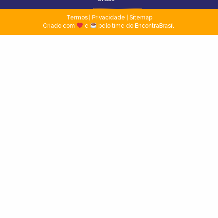
Termos
|
Privacidade
|
Sitemap
Criado com
e
pelo time do EncontraBrasil