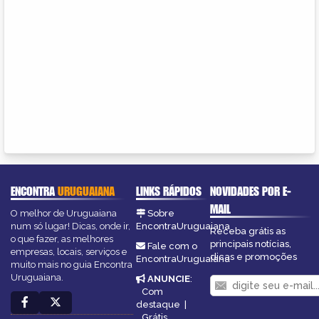
ENCONTRA
URUGUAIANA
LINKS RÁPIDOS
NOVIDADES POR E-
MAIL
O melhor de Uruguaiana
Sobre
num só lugar! Dicas, onde ir,
EncontraUruguaiana
Receba grátis as
o que fazer, as melhores
principais notícias,
Fale com o
empresas, locais, serviços e
dicas e promoções
EncontraUruguaiana
muito mais no guia Encontra
Uruguaiana.
ANUNCIE
:
Com
destaque
|
Grátis