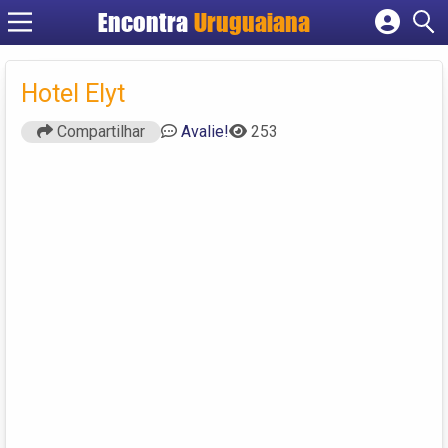
Encontra
Uruguaiana
Cadastrar empresa
Fazer login
Hotel Elyt
Criar conta
Compartilhar
Avalie!
253