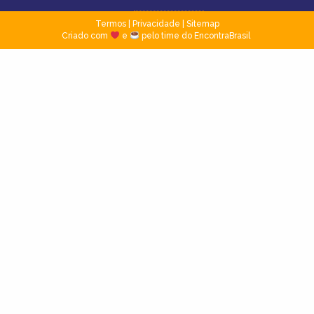
Termos
|
Privacidade
|
Sitemap
Criado com
e
pelo time do EncontraBrasil