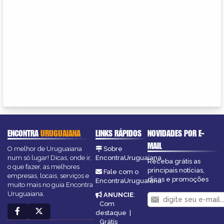
ENCONTRA
URUGUAIANA
LINKS RÁPIDOS
NOVIDADES POR E-
MAIL
O melhor de Uruguaiana
Sobre
num só lugar! Dicas, onde ir,
EncontraUruguaiana
Receba grátis as
o que fazer, as melhores
principais notícias,
Fale com o
empresas, locais, serviços e
dicas e promoções
EncontraUruguaiana
muito mais no guia Encontra
Uruguaiana.
ANUNCIE
:
Com
destaque
|
Grátis