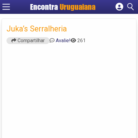
Encontra
Uruguaiana
Cadastrar empresa
Fazer login
Juka’s Serralheria
Criar conta
Compartilhar
Avalie!
261