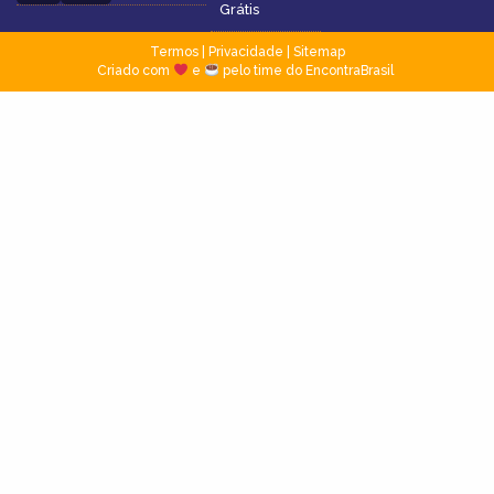
Grátis
Termos
|
Privacidade
|
Sitemap
Criado com
e
pelo time do EncontraBrasil