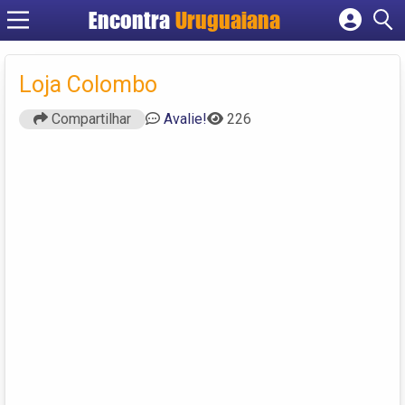
Encontra
Uruguaiana
Cadastrar empresa
Fazer login
Loja Colombo
Criar conta
Compartilhar
Avalie!
226