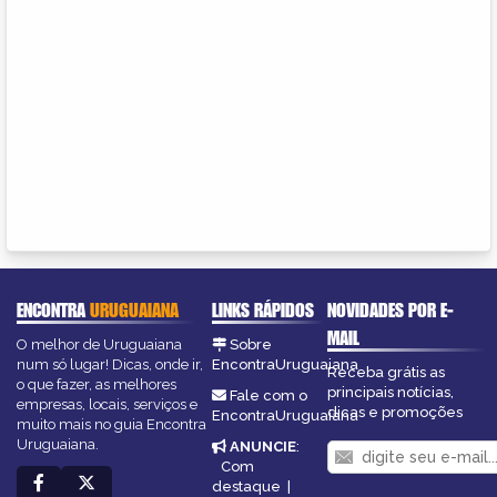
ENCONTRA
URUGUAIANA
LINKS RÁPIDOS
NOVIDADES POR E-
MAIL
O melhor de Uruguaiana
Sobre
num só lugar! Dicas, onde ir,
EncontraUruguaiana
Receba grátis as
o que fazer, as melhores
principais notícias,
Fale com o
empresas, locais, serviços e
dicas e promoções
EncontraUruguaiana
muito mais no guia Encontra
Uruguaiana.
ANUNCIE
:
Com
destaque
|