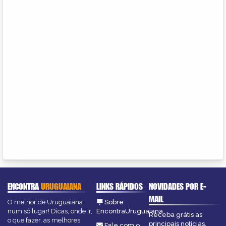
ENCONTRA
URUGUAIANA
LINKS RÁPIDOS
NOVIDADES POR E-
MAIL
O melhor de Uruguaiana
Sobre
num só lugar! Dicas, onde ir,
EncontraUruguaiana
Receba grátis as
o que fazer, as melhores
principais notícias,
Fale com o