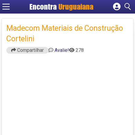
Encontra
Uruguaiana
Cadastrar empresa
Fazer login
Madecom Materiais de Construção
Criar conta
Cortelini
Compartilhar
Avalie!
278