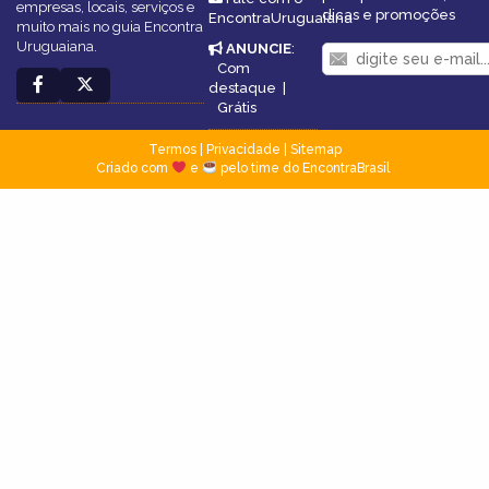
empresas, locais, serviços e
dicas e promoções
EncontraUruguaiana
muito mais no guia Encontra
Uruguaiana.
ANUNCIE
:
Com
destaque
|
Grátis
Termos
|
Privacidade
|
Sitemap
Criado com
e
pelo time do EncontraBrasil