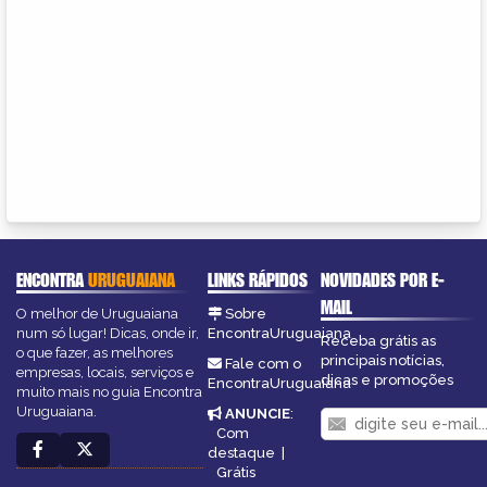
ENCONTRA
URUGUAIANA
LINKS RÁPIDOS
NOVIDADES POR E-
MAIL
O melhor de Uruguaiana
Sobre
num só lugar! Dicas, onde ir,
EncontraUruguaiana
Receba grátis as
o que fazer, as melhores
principais notícias,
Fale com o
empresas, locais, serviços e
dicas e promoções
EncontraUruguaiana
muito mais no guia Encontra
Uruguaiana.
ANUNCIE
:
Com
destaque
|
Grátis