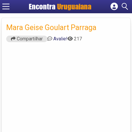
Encontra
Uruguaiana
Cadastrar empresa
Fazer login
Mara Geise Goulart Parraga
Criar conta
Compartilhar
Avalie!
217