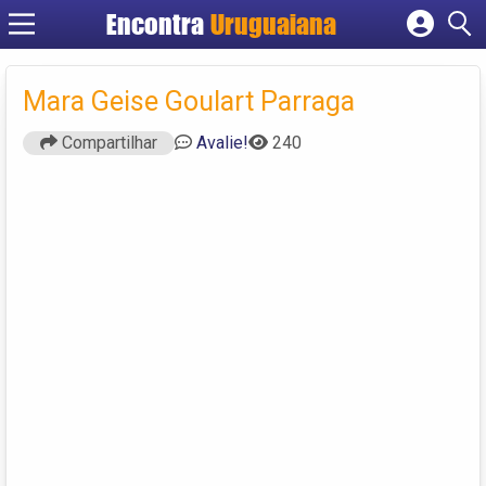
Encontra
Uruguaiana
Cadastrar empresa
Fazer login
Mara Geise Goulart Parraga
Criar conta
Compartilhar
Avalie!
240