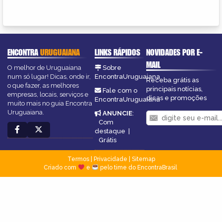
ENCONTRA
URUGUAIANA
LINKS RÁPIDOS
NOVIDADES POR E-
MAIL
O melhor de Uruguaiana
Sobre
num só lugar! Dicas, onde ir,
EncontraUruguaiana
Receba grátis as
o que fazer, as melhores
principais notícias,
Fale com o
empresas, locais, serviços e
dicas e promoções
EncontraUruguaiana
muito mais no guia Encontra
Uruguaiana.
ANUNCIE
:
Com
destaque
|
Grátis
Termos
|
Privacidade
|
Sitemap
Criado com
e
pelo time do EncontraBrasil