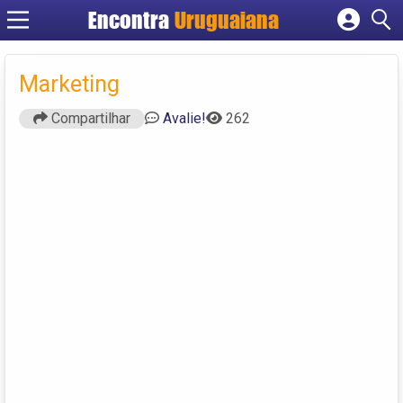
Encontra
Uruguaiana
Cadastrar empresa
Fazer login
Marketing
Criar conta
Compartilhar
Avalie!
262