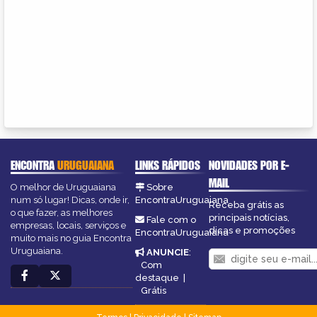
ENCONTRA
URUGUAIANA
LINKS RÁPIDOS
NOVIDADES POR E-
MAIL
O melhor de Uruguaiana
Sobre
num só lugar! Dicas, onde ir,
EncontraUruguaiana
Receba grátis as
o que fazer, as melhores
principais notícias,
Fale com o
empresas, locais, serviços e
dicas e promoções
EncontraUruguaiana
muito mais no guia Encontra
Uruguaiana.
ANUNCIE
:
Com
destaque
|
Grátis