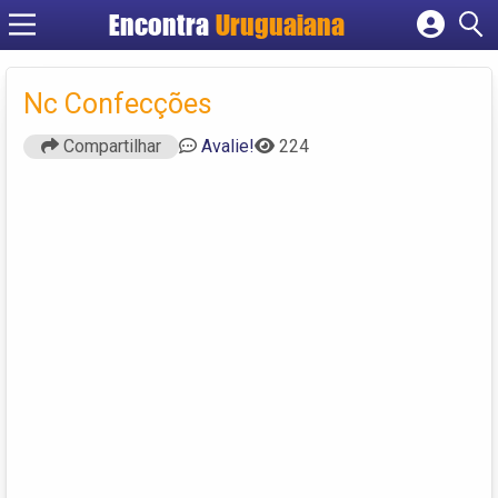
Encontra
Uruguaiana
Cadastrar empresa
Fazer login
Nc Confecções
Criar conta
Compartilhar
Avalie!
224