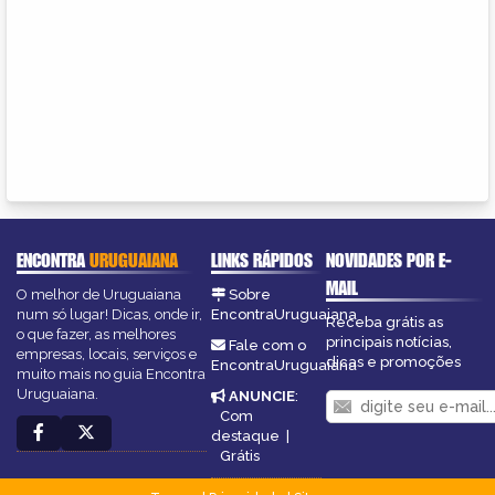
ENCONTRA
URUGUAIANA
LINKS RÁPIDOS
NOVIDADES POR E-
MAIL
O melhor de Uruguaiana
Sobre
num só lugar! Dicas, onde ir,
EncontraUruguaiana
Receba grátis as
o que fazer, as melhores
principais notícias,
Fale com o
empresas, locais, serviços e
dicas e promoções
EncontraUruguaiana
muito mais no guia Encontra
Uruguaiana.
ANUNCIE
:
Com
destaque
|
Grátis