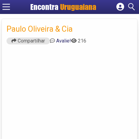
Encontra
Uruguaiana
Cadastrar empresa
Fazer login
Paulo Oliveira & Cia
Criar conta
Compartilhar
Avalie!
216