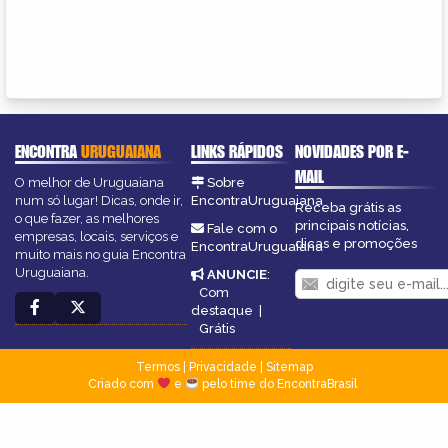
ENCONTRA
URUGUAIANA
LINKS RÁPIDOS
NOVIDADES POR E-
MAIL
O melhor de Uruguaiana
Sobre
num só lugar! Dicas, onde ir,
EncontraUruguaiana
Receba grátis as
o que fazer, as melhores
principais notícias,
Fale com o
empresas, locais, serviços e
dicas e promoções
EncontraUruguaiana
muito mais no guia Encontra
Uruguaiana.
ANUNCIE
:
Com
destaque
|
Grátis
Termos
|
Privacidade
|
Sitemap
Criado com
e
pelo time do EncontraBrasil