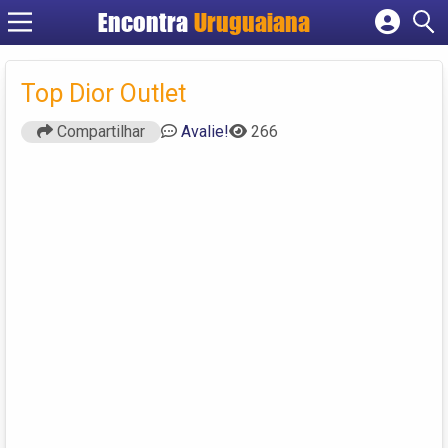
Encontra
Uruguaiana
Cadastrar empresa
Fazer login
Top Dior Outlet
Criar conta
Compartilhar
Avalie!
266