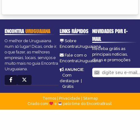
ENCONTRA
URUGUAIANA
LINKS RÁPIDOS
NOVIDADES POR E-
MAIL
O melhor de Uruguaiana
Sobre
num só lugar! Dicas, onde ir,
EncontraUruguaiana
Receba grátis as
o que fazer, as melhores
principais notícias,
Fale com o
empresas, locais, serviços e
dicas e promoções
EncontraUruguaiana
muito mais no guia Encontra
Uruguaiana.
ANUNCIE
:
Com
destaque
|
Grátis
Termos
|
Privacidade
|
Sitemap
Criado com
e
pelo time do EncontraBrasil